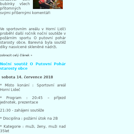
bubínky všech
přítomných
svými příšernými komentáři
Ve sportovním areálu v Horní Lidči
proběhl další ročník noční soutěže v
požárním sportu O putovní pohár
starosty obce. Barevná byla soutěž
díky nasvícené skleněné nádrži.
zobrazit celý článek »
Noční soutěž O Putovní Pohár
starosty obce
sobota 14. července 2018
* Místo konání : Sportovní areál
Horní Lideč
* Program : 20:45 – příjezd
jednotek, prezentace
21:30 - zahájeni soutěže
* Disciplína : požární útok na 2B
* Kategorie : muži, ženy, muži nad
35let