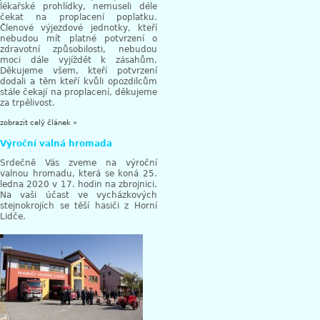
lékařské prohlídky, nemuseli déle
čekat na proplacení poplatku.
Členové výjezdové jednotky, kteří
nebudou mít platné potvrzení o
zdravotní způsobilosti, nebudou
moci dále vyjíždět k zásahům.
Děkujeme všem, kteří potvrzení
dodali a těm kteří kvůli opozdilcům
stále čekají na proplacení, děkujeme
za trpělivost.
zobrazit celý článek »
Výroční valná hromada
Srdečně Vás zveme na výroční
valnou hromadu, která se koná 25.
ledna 2020 v 17. hodin na zbrojnici.
Na vaši účast ve vycházkových
stejnokrojích se těší hasiči z Horní
Lidče.