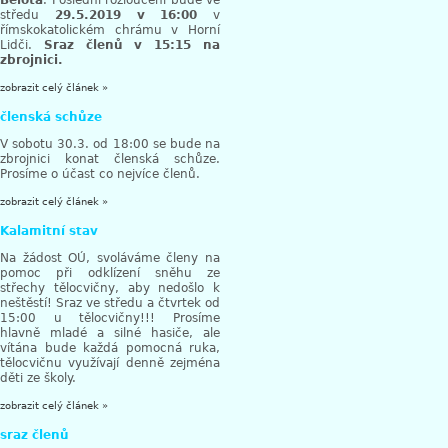
Bělota
. Poslední rozloučení bude ve
středu
29.5.2019 v 16:00
v
římskokatolickém chrámu v Horní
Lidči.
Sraz členů v 15:15 na
zbrojnici.
zobrazit celý článek »
členská schůze
V sobotu 30.3. od 18:00 se bude na
zbrojnici konat členská schůze.
Prosíme o účast co nejvíce členů.
zobrazit celý článek »
Kalamitní stav
Na žádost OÚ, svoláváme členy na
pomoc při odklízení sněhu ze
střechy tělocvičny, aby nedošlo k
neštěstí! Sraz ve středu a čtvrtek od
15:00 u tělocvičny!!! Prosíme
hlavně mladé a silné hasiče, ale
vítána bude každá pomocná ruka,
tělocvičnu využívají denně zejména
děti ze školy.
zobrazit celý článek »
sraz členů