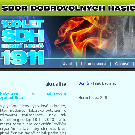
Úvod
Historie sboru
Členové
Domů
› Filák Ladislav
aktuality
Potvrzení o zdravotní
Horní Lideč 228
způsobilosti
Vyzýváme členy výjezdové jednotky,
kteří nedonesli lékařské potvrzení o
zdravotní způsobilosti, aby tak
učinili nejpozději 10.11.2020. Je to
mezní termín pro odevzdání vyšším
orgánům a také aby členové, kteří
již od června řádně splnili podmínku