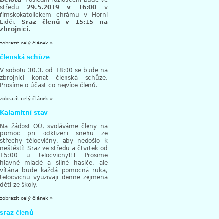
Bělota
. Poslední rozloučení bude ve
středu
29.5.2019 v 16:00
v
římskokatolickém chrámu v Horní
Lidči.
Sraz členů v 15:15 na
zbrojnici.
zobrazit celý článek »
členská schůze
V sobotu 30.3. od 18:00 se bude na
zbrojnici konat členská schůze.
Prosíme o účast co nejvíce členů.
zobrazit celý článek »
Kalamitní stav
Na žádost OÚ, svoláváme členy na
pomoc při odklízení sněhu ze
střechy tělocvičny, aby nedošlo k
neštěstí! Sraz ve středu a čtvrtek od
15:00 u tělocvičny!!! Prosíme
hlavně mladé a silné hasiče, ale
vítána bude každá pomocná ruka,
tělocvičnu využívají denně zejména
děti ze školy.
zobrazit celý článek »
sraz členů