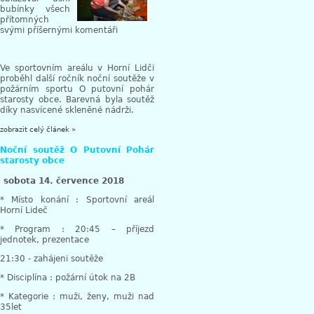
bubínky všech
přítomných
svými příšernými komentáři
Ve sportovním areálu v Horní Lidči
proběhl další ročník noční soutěže v
požárním sportu O putovní pohár
starosty obce. Barevná byla soutěž
díky nasvícené skleněné nádrži.
zobrazit celý článek »
Noční soutěž O Putovní Pohár
starosty obce
sobota 14. července 2018
* Místo konání : Sportovní areál
Horní Lideč
* Program : 20:45 – příjezd
jednotek, prezentace
21:30 - zahájeni soutěže
* Disciplína : požární útok na 2B
* Kategorie : muži, ženy, muži nad
35let