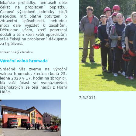
lékařské prohlídky, nemuseli déle
čekat na proplacení poplatku.
Členové výjezdové jednotky, kteří
nebudou mít platné potvrzení o
zdravotní způsobilosti, nebudou
moci dále vyjíždět k zásahům.
Děkujeme všem, kteří potvrzení
dodali a těm kteří kvůli opozdilcům
stále čekají na proplacení, děkujeme
za trpělivost.
zobrazit celý článek »
Výroční valná hromada
Srdečně Vás zveme na výroční
valnou hromadu, která se koná 25.
ledna 2020 v 17. hodin na zbrojnici.
Na vaši účast ve vycházkových
stejnokrojích se těší hasiči z Horní
Lidče.
7.5.2011