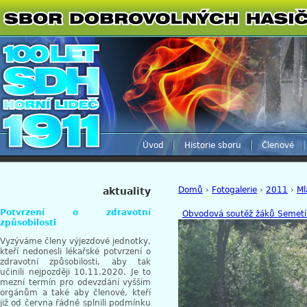
Úvod
Historie sboru
Členové
Domů
›
Fotogalerie
›
2011
›
Ml
aktuality
Potvrzení o zdravotní
Obvodová soutěž žáků Semet
způsobilosti
Vyzýváme členy výjezdové jednotky,
kteří nedonesli lékařské potvrzení o
zdravotní způsobilosti, aby tak
učinili nejpozději 10.11.2020. Je to
mezní termín pro odevzdání vyšším
orgánům a také aby členové, kteří
již od června řádně splnili podmínku