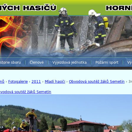
storie sboru
Členové
Výjezdová jednotka
Požární sport
Vý
mů
›
Fotogalerie
›
2011
›
Mladí hasiči
›
Obvodová soutěž žáků Semetín
› 3
vodová soutěž žáků Semetín