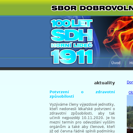
Úvod
Hi
Do
aktuality
Potvrzení o zdravotní
Ob
způsobilosti
Vyzýváme členy výjezdové jednotky,
kteří nedonesli lékařské potvrzení o
zdravotní způsobilosti, aby tak
učinili nejpozději 10.11.2020. Je to
mezní termín pro odevzdání vyšším
orgánům a také aby členové, kteří
již od června řádně splnili podmínku