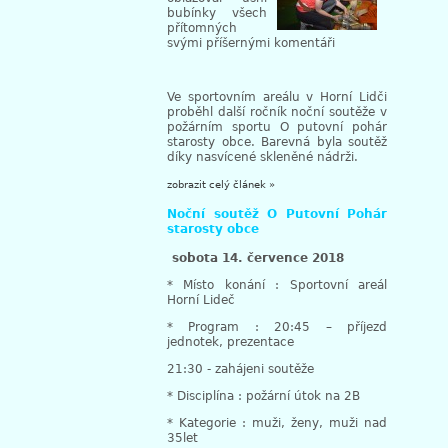
bubínky všech
přítomných
svými příšernými komentáři
Ve sportovním areálu v Horní Lidči
proběhl další ročník noční soutěže v
požárním sportu O putovní pohár
starosty obce. Barevná byla soutěž
díky nasvícené skleněné nádrži.
zobrazit celý článek »
Noční soutěž O Putovní Pohár
starosty obce
sobota 14. července 2018
* Místo konání : Sportovní areál
Horní Lideč
* Program : 20:45 – příjezd
jednotek, prezentace
21:30 - zahájeni soutěže
* Disciplína : požární útok na 2B
* Kategorie : muži, ženy, muži nad
35let