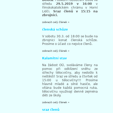
Bělota
. Poslední rozloučení bude ve
středu
29.5.2019 v 16:00
v
římskokatolickém chrámu v Horní
Lidči.
Sraz členů v 15:15 na
zbrojnici.
zobrazit celý článek »
členská schůze
V sobotu 30.3. od 18:00 se bude na
zbrojnici konat členská schůze.
Prosíme o účast co nejvíce členů.
zobrazit celý článek »
Kalamitní stav
Na žádost OÚ, svoláváme členy na
pomoc při odklízení sněhu ze
střechy tělocvičny, aby nedošlo k
neštěstí! Sraz ve středu a čtvrtek od
15:00 u tělocvičny!!! Prosíme
hlavně mladé a silné hasiče, ale
vítána bude každá pomocná ruka,
tělocvičnu využívají denně zejména
děti ze školy.
zobrazit celý článek »
sraz členů