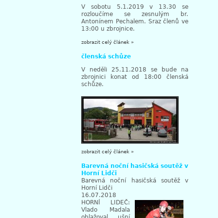
V sobotu 5.1.2019 v 13.30 se
rozloučíme se zesnulým br.
Antonínem Pechalem. Sraz členů ve
13:00 u zbrojnice.
zobrazit celý článek »
členská schůze
V neděli 25.11.2018 se bude na
zbrojnici konat od 18:00 členská
schůze.
zobrazit celý článek »
Barevná noční hasičská soutěž v
Horní Lidči
Barevná noční hasičská soutěž v
Horní Lidči
16.07.2018
HORNÍ LIDEČ:
Vlado Madala
oblažoval ušní