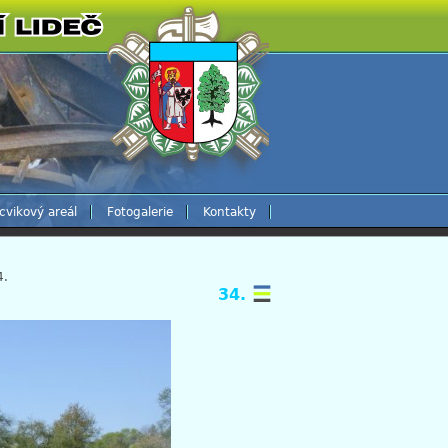
cvikový areál
Fotogalerie
Kontakty
4.
34.