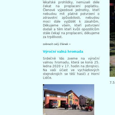
lékařské prohlídky, nemuseli déle
čekat na proplacení poplatku.
Členové výjezdové jednotky, kteří
nebudou mít platné potvrzení o
zdravotní způsobilosti, nebudou
moci dále vyjíždět k zásahům.
Děkujeme všem, kteří potvrzení
dodali a těm kteří kvůli opozdilcům
stále čekají na proplacení, děkujeme
za trpělivost.
zobrazit celý článek »
Výroční valná hromada
Srdečně Vás zveme na výroční
valnou hromadu, která se koná 25.
ledna 2020 v 17. hodin na zbrojnici.
Na vaši účast ve vycházkových
stejnokrojích se těší hasiči z Horní
Lidče.
7.5