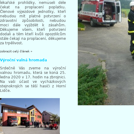
lékařské prohlídky, nemuseli déle
čekat na proplacení poplatku.
Členové výjezdové jednotky, kteří
nebudou mít platné potvrzení o
zdravotní způsobilosti, nebudou
moci dále vyjíždět k zásahům.
Děkujeme všem, kteří potvrzení
dodali a těm kteří kvůli opozdilcům
stále čekají na proplacení, děkujeme
za trpělivost.
zobrazit celý článek »
Výroční valná hromada
Srdečně Vás zveme na výroční
valnou hromadu, která se koná 25.
ledna 2020 v 17. hodin na zbrojnici.
Na vaši účast ve vycházkových
stejnokrojích se těší hasiči z Horní
Lidče.