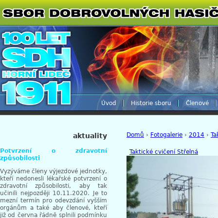
Úvod
Historie sboru
Členové
Domů
›
Fotogalerie
›
2014
›
Ta
aktuality
Potvrzení o zdravotní
Taktické cvičení Střelná
způsobilosti
Vyzýváme členy výjezdové jednotky,
kteří nedonesli lékařské potvrzení o
zdravotní způsobilosti, aby tak
učinili nejpozději 10.11.2020. Je to
mezní termín pro odevzdání vyšším
orgánům a také aby členové, kteří
již od června řádně splnili podmínku