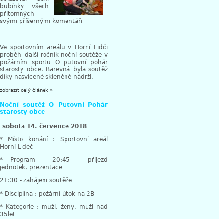
bubínky všech
přítomných
svými příšernými komentáři
Ve sportovním areálu v Horní Lidči
proběhl další ročník noční soutěže v
požárním sportu O putovní pohár
starosty obce. Barevná byla soutěž
díky nasvícené skleněné nádrži.
zobrazit celý článek »
Noční soutěž O Putovní Pohár
starosty obce
sobota 14. července 2018
* Místo konání : Sportovní areál
Horní Lideč
* Program : 20:45 – příjezd
jednotek, prezentace
21:30 - zahájeni soutěže
* Disciplína : požární útok na 2B
* Kategorie : muži, ženy, muži nad
35let