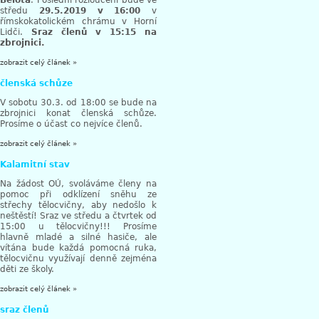
Bělota
. Poslední rozloučení bude ve
středu
29.5.2019 v 16:00
v
římskokatolickém chrámu v Horní
Lidči.
Sraz členů v 15:15 na
zbrojnici.
zobrazit celý článek »
členská schůze
V sobotu 30.3. od 18:00 se bude na
zbrojnici konat členská schůze.
Prosíme o účast co nejvíce členů.
zobrazit celý článek »
Kalamitní stav
Na žádost OÚ, svoláváme členy na
pomoc při odklízení sněhu ze
střechy tělocvičny, aby nedošlo k
neštěstí! Sraz ve středu a čtvrtek od
15:00 u tělocvičny!!! Prosíme
hlavně mladé a silné hasiče, ale
vítána bude každá pomocná ruka,
tělocvičnu využívají denně zejména
děti ze školy.
zobrazit celý článek »
sraz členů